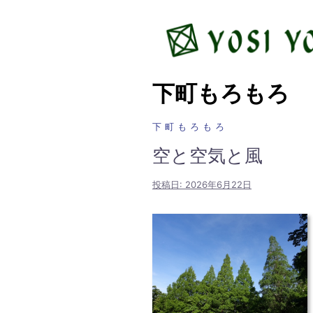
コ
ン
テ
ン
ツ
下町もろもろ
へ
ス
下町もろもろ
キ
ッ
空と空気と風
プ
投稿日:
2026年6月22日