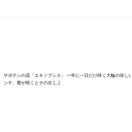
サボテンの花「エキノプシス」 一年に一日だけ咲く大輪の珍し
ンチ、蕾が咲くとその次 […]