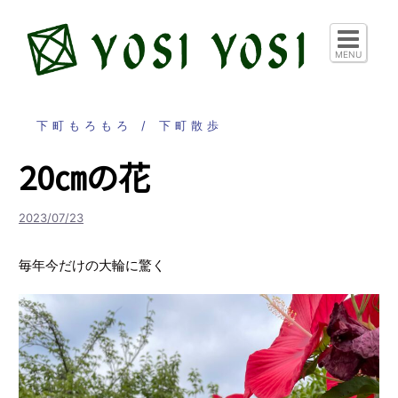
コ
ン
テ
MENU
ン
ツ
へ
下町もろもろ
下町散歩
ス
20㎝の花
キ
ッ
プ
2023/07/23
毎年今だけの大輪に驚く