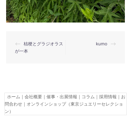
投
⟵
桔梗とグラジオラス
kumo
⟶
稿
が一本
ナ
ビ
ゲ
ー
シ
ホーム
｜
会社概要
｜
催事・出展情報
｜
コラム
｜
採用情報
｜
お
ョ
問合わせ
｜
オンラインショップ（東京ジュエリーセレクショ
ン）
ン