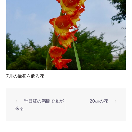
7月の最初を飾る花
投
⟵
千日紅の満開で夏が
20㎝の花
⟶
稿
来る
ナ
ビ