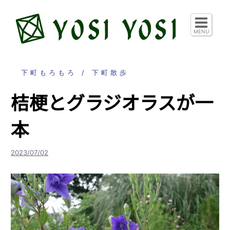
コ
ン
テ
MENU
ン
ツ
へ
下町もろもろ
下町散歩
ス
桔梗とグラジオラスが一
キ
ッ
本
プ
2023/07/02