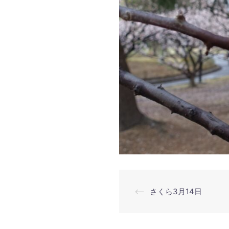
投
⟵
さくら3月14日
稿