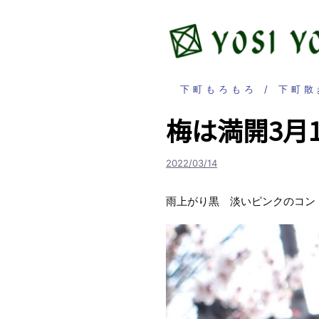
コ
ン
テ
ン
ツ
下町もろもろ
下町散
へ
ス
梅は満開3月1
キ
ッ
2022/03/14
プ
雨上がり黒 淡いピンクのコン