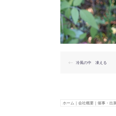
投
⟵
冷風の中 凍える
稿
ナ
ビ
ホーム
｜
会社概要
｜
催事・出
ゲ