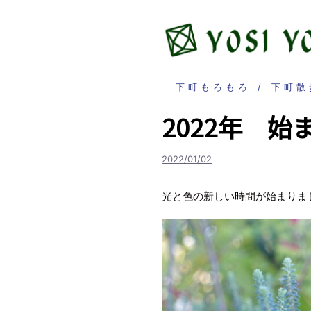
コ
ン
テ
ン
ツ
下町もろもろ
下町散
へ
ス
2022年 始
キ
ッ
2022/01/02
プ
光と色の新しい時間が始まりま