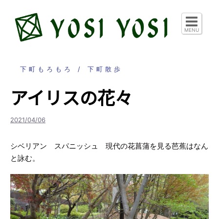
コ
ン
テ
MENU
ン
ツ
へ
下町もろもろ
下町散歩
ス
アイリスの花々
キ
ッ
プ
2021/04/06
シベリアン スパニッシュ 現代の花菖蒲を見る芭蕉はなん
と詠む。