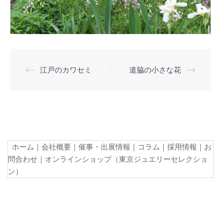
投
⟵
江戸のカワセミ
道脇の小さな花
⟶
稿
ナ
ビ
ゲ
ー
ホーム
｜
会社概要
｜
催事・出展情報
｜
コラム
｜
採用情報
｜
お
シ
問合わせ
｜
オンラインショップ（東京ジュエリーセレクショ
ョ
ン）
ン