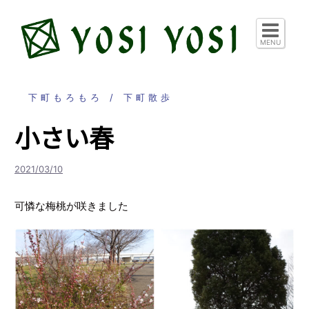
コ
ン
テ
MENU
ン
ツ
へ
下町もろもろ
下町散歩
ス
小さい春
キ
ッ
プ
2021/03/10
可憐な梅桃が咲きました