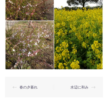
投
⟵
春の夕暮れ
水辺に和み
⟶
稿
ナ