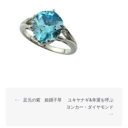
投
⟵
足元の紫 姫踊子草
ユキヤナギ&幸運を呼ぶ
稿
ヨンカー・ダイヤモンド
⟶
ナ
ビ