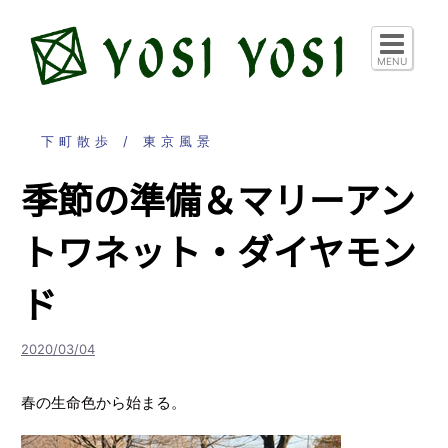
コ
ン
テ
MENU
ン
ツ
へ
下町散歩
東京風景
ス
季節の準備＆マリーアン
キ
ッ
トワネット・ダイヤモン
プ
ド
2020/03/04
春の生命色から始まる。