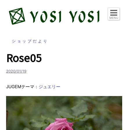
コ
ン
テ
MENU
ン
ツ
へ
ショップだより
ス
Rose05
キ
ッ
プ
2020/01/19
JUGEMテーマ：
ジュエリー