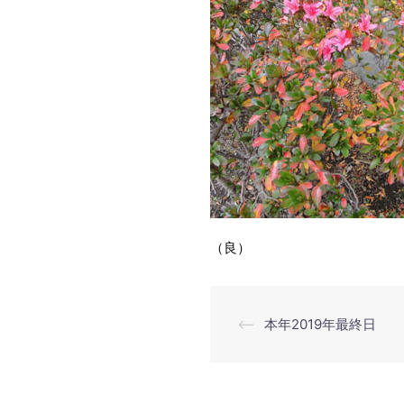
（良）
投
⟵
本年2019年最終日
稿