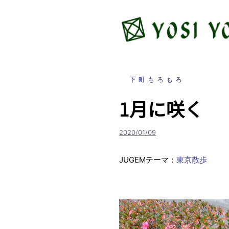
コ
ン
テ
ン
ツ
へ
下町もろもろ
ス
キ
1月に咲く
ッ
プ
2020/01/09
JUGEMテーマ：
東京散歩