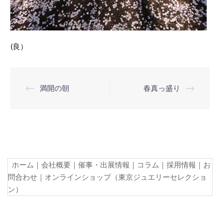
(良）
投
⟵
満開の朝
春真っ盛り
⟶
稿
ナ
ビ
ゲ
ー
ホーム
｜
会社概要
｜
催事・出展情報
｜
コラム
｜
採用情報
｜
お
シ
問合わせ
｜
オンラインショップ（東京ジュエリーセレクショ
ョ
ン）
ン