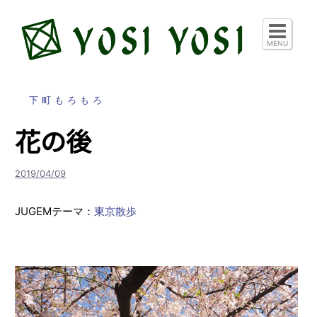
コ
ン
テ
MENU
ン
ツ
へ
下町もろもろ
ス
花の後
キ
ッ
プ
2019/04/09
JUGEMテーマ：
東京散歩