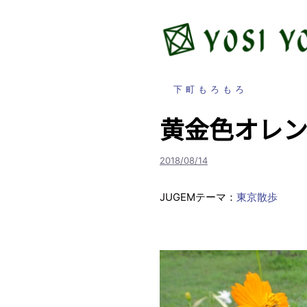
コ
ン
テ
ン
ツ
下町もろもろ
へ
ス
黄金色オレ
キ
ッ
2018/08/14
プ
JUGEMテーマ：
東京散歩