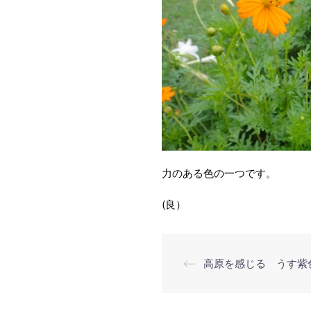
力のある色の一つです。
(良）
投
⟵
高原を感じる うす紫
稿