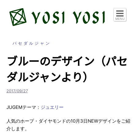
コ
ン
テ
MENU
ン
ツ
へ
パセダルジャン
ス
ブルーのデザイン（パセ
キ
ッ
ダルジャンより）
プ
2017/09/27
JUGEMテーマ：
ジュエリー
人気のホープ・ダイヤモンドの10月3日NEWデザインをご紹
介します。