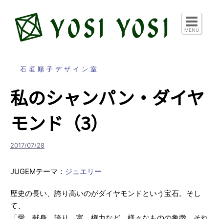
コ
ン
テ
MENU
ン
ツ
へ
石垣順子デザイン室
ス
私のシャンパン・ダイヤ
キ
ッ
モンド（3）
プ
2017/07/28
JUGEMテーマ：
ジュエリー
歴史の長い、誇り高いのがダイヤモンドという宝石。そし
て、
「愛、献身、誇り、富、権力など、様々なものの象徴、それ