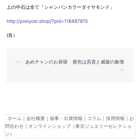
上の中石は全て「シャンパンカラーダイヤモンド」
http://yosiyosi.shop/?pid=118487815
(良）
投
⟵
あめチャンのお昼寝
紫色は高貴と威厳の象徴
稿
⟶
ナ
ビ
ゲ
ー
シ
ホーム
｜
会社概要
｜
催事・出展情報
｜
コラム
｜
採用情報
｜
お
ョ
問合わせ
｜
オンラインショップ（東京ジュエリーセレクショ
ン）
ン