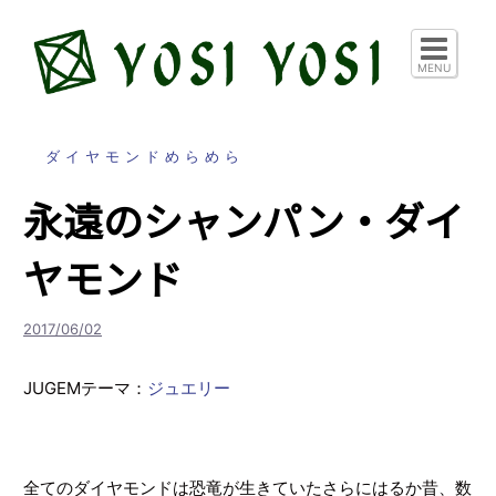
コ
ン
テ
MENU
ン
ツ
へ
ダイヤモンドめらめら
ス
永遠のシャンパン・ダイ
キ
ッ
ヤモンド
プ
2017/06/02
JUGEMテーマ：
ジュエリー
全てのダイヤモンドは恐竜が生きていたさらにはるか昔、数